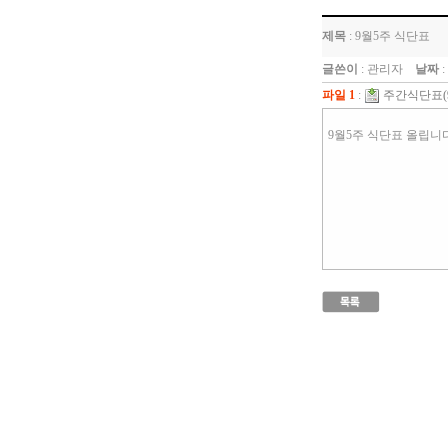
제목
: 9월5주 식단표
글쓴이
: 관리자
날짜
:
파일 1
:
주간식단표(9월
9월5주 식단표 올립니다